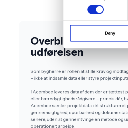
Deny
Overblik – uden at gå
udførelsen
Som bygherre er rollen at stille krav og mod
– ikke at indsamle data eller styre projektinput
I Acembee leveres data af dem, der er tættest 
eller bæredygtighedsrådgivere – præcis dér, hvo
Acembee samler projektdata i ét struktureret p
gennemsigtighed, sporbarhed og dokumentati
senere, uden at gennemtvinge én metode og ude
operationelt arbejde.