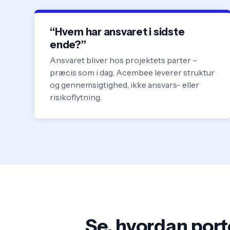
“Hvem har ansvaret i sidste
ende?”
Ansvaret bliver hos projektets parter –
præcis som i dag. Acembee leverer struktur
og gennemsigtighed, ikke ansvars- eller
risikoflytning.
Se, hvordan port