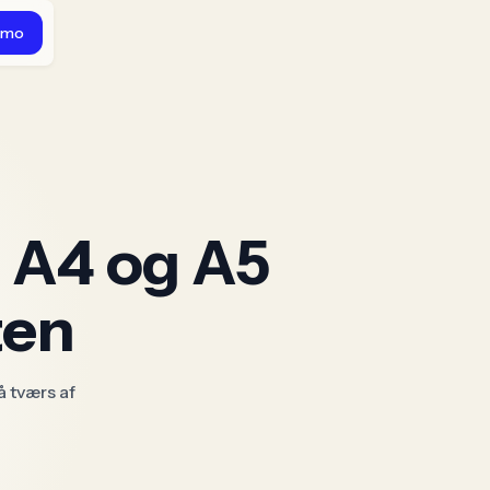
emo
A A4 og A5
ten
å tværs af