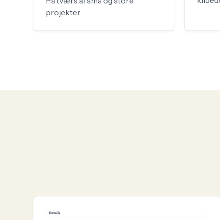
kilde
På tværs af små og store
projekter