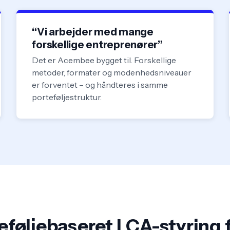
“Vi arbejder med mange
forskellige entreprenører”
Det er Acembee bygget til. Forskellige
metoder, formater og modenhedsniveauer
er forventet – og håndteres i samme
porteføljestruktur.
eføljebaseret LCA-styring f