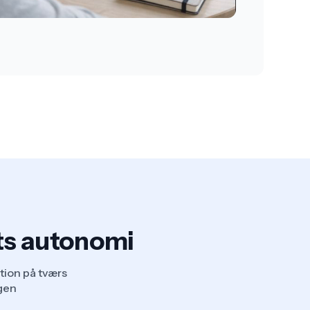
ts autonomi
tion på tværs
ngen