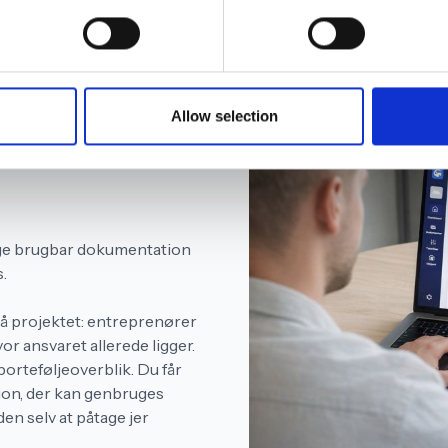
Allow selection
 ind i
tage brugbar dokumentation
s.
på projektet: entreprenører
r ansvaret allerede ligger.
orteføljeoverblik. Du får
on, der kan genbruges
n selv at påtage jer