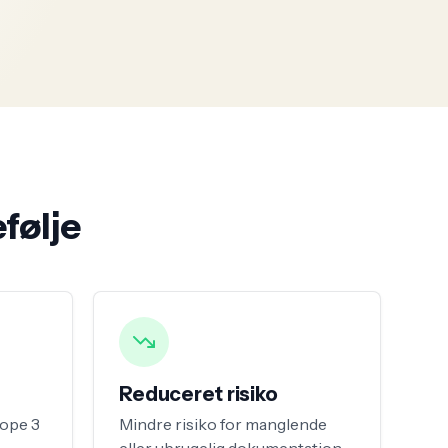
efølje
Reduceret risiko
cope 3
Mindre risiko for manglende