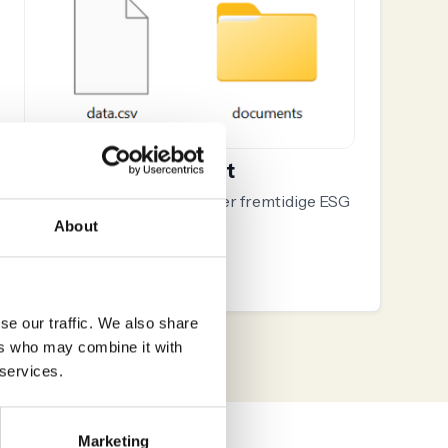
Data er klar til eksport
Til LCA A4 og A5, DGNB eller fremtidige ESG
Scope 3-krav
About
se our traffic. We also share
ers who may combine it with
 services.
Marketing