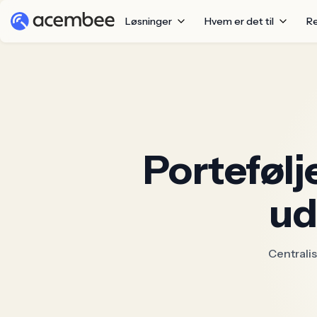
Løsninger
Hvem er det til
R
Portefølj
ud
Centralis