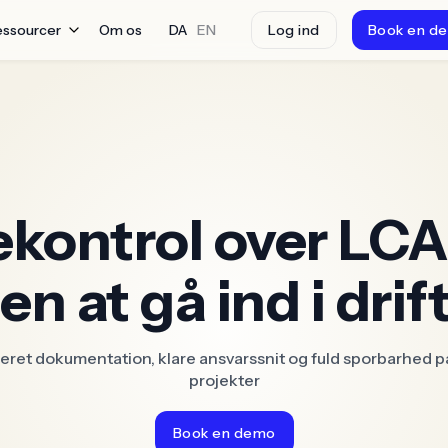
essourcer
Om os
DA
EN
Log ind
Book en d
ekontrol over LC
en at gå ind i drif
eret dokumentation, klare ansvarssnit og fuld sporbarhed p
projekter
Book en demo