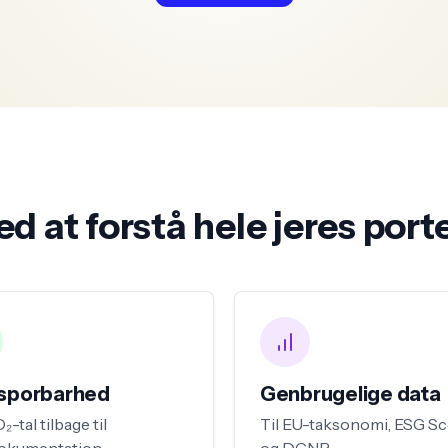
ed at forstå hele jeres port
 sporbarhed
Genbrugelige data
-tal tilbage til
Til EU-taksonomi, ESG S