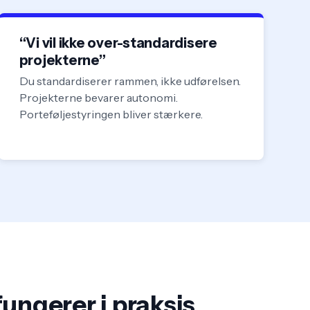
“Vi vil ikke over-standardisere
projekterne”
Du standardiserer rammen, ikke udførelsen.
Projekterne bevarer autonomi.
Porteføljestyringen bliver stærkere.
ungerer i praksis