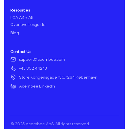
Resources
LCA A4 + A5
Overlevelsesguide
Blog
Contact Us
support@acembee.com
+45 302 442 13
Store Kongensgade 130, 1264 København
Acembee LinkedIn
© 2025 Acembee ApS. All rights reserved.