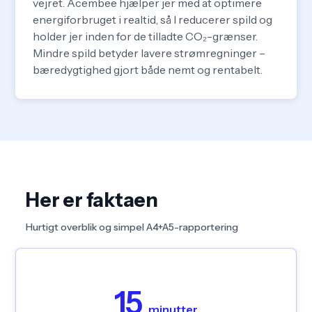
vejret. Acembee hjælper jer med at optimere
energiforbruget i realtid, så I reducerer spild og
holder jer inden for de tilladte CO₂-grænser.
Mindre spild betyder lavere strømregninger –
bæredygtighed gjort både nemt og rentabelt.
Her er faktaen
Hurtigt overblik og simpel A4+A5-rapportering
Acembee’s system er intuitivt og nemt at bruge.
15
På bare 15 minutter kan I logge ind, udforske jeres
minutter