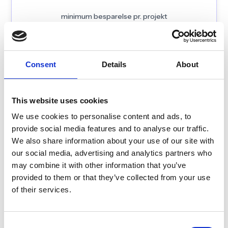
besparelsen går direkte tilbage i
minimum besparelse pr. projekt
projektbudgettet.
Consent
Details
About
This website uses cookies
Gratis guide
We use cookies to personalise content and ads, to
LCA A4 + A5
provide social media features and to analyse our traffic.
We also share information about your use of our site with
Overlevelsesguide
our social media, advertising and analytics partners who
may combine it with other information that you’ve
Gennemgang af kravene, ekspert Q&A og praktiske
værktøjer til at holde dine projekter på sporet i én
provided to them or that they’ve collected from your use
guide bygget til travle teams. Opdag præcis hvilken
of their services.
data du har brug for, og hvordan du sparer timer på
rapportering i denne gratis guide, skabt sammen med
Johanna Ida Jacobsen, partner hos Sustaining.
Consent