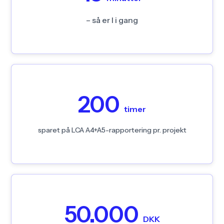
data og generere rapporter uden bøvl. Platformen
klarer det svære, så I kan fokusere på projektet –
– så er I i gang
ikke på at lære et nyt system.
Manuel tracking, regneark og energidata tager tid.
200
Acembee automatiserer dataindsamling og
timer
rapportering, så jeres projekt overholder LCA
A4+A5-kravene med realtidsindsigt og færdige
sparet på LCA A4+A5-rapportering pr. projekt
rapporter – ingen gætterier, intet bøvl.
Manuel dokumentation koster mere, end de fleste
50.000
teams regner med. Acembee reducerer de timer,
DKK
der bruges på dataindsamling og rapportering, så