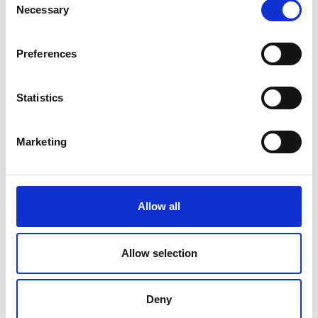
Dine guider:
Necessary
Selection
Preferences
Statistics
Oline Stærke
CEO & co-founder hos Acembee
Marketing
Johanna Ida Jacobsen
Allow all
Partner, bæredygtighedsrådgiver og DGNB-
auditor hos Sustaining
Allow selection
Få guiden
Deny